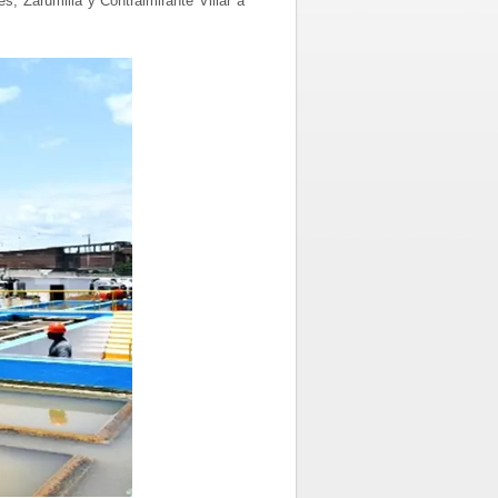
 Zarumilla y Contralmirante Villar a