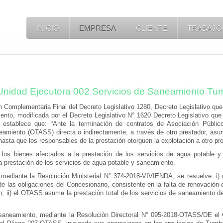
INICIO
EMPRESA
CLIENTE
TRABAJO
a Unidad Ejecutora 002 Servicios de Saneamiento 
 Complementaria Final del Decreto Legislativo 1280, Decreto Legislativo que
nto, modificada por el Decreto Legislativo N° 1620 Decreto Legislativo que 
stablece que: “Ante la terminación de contratos de Asociación Públic
amiento (OTASS) directa o indirectamente, a través de otro prestador, asume
asta que los responsables de la prestación otorguen la explotación a otro pr
los bienes afectados a la prestación de los servicios de agua potable y
 la prestación de los servicios de agua potable y saneamiento.
mediante la Resolución Ministerial N° 374-2018-VIVIENDA, se resuelve: i) 
e las obligaciones del Concesionario, consistente en la falta de renovación o
; ii) el OTASS asume la prestación total de los servicios de saneamiento d
e saneamiento, mediante la Resolución Directoral N° 095-2018-OTASS/DE e