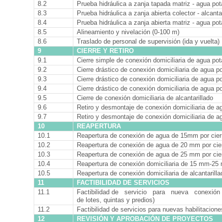
8.2
Prueba hidráulica a zanja tapada matriz - agua pot
8.3
Prueba hidráulica a zanja abierta colector - alcanta
8.4
Prueba hidráulica a zanja abierta matriz - agua po
8.5
Alineamiento y nivelación (0-100 m)
8.6
Traslado de personal de supervisión (ida y vuelta)
9
CIERRE Y RETIRO
9.1
Cierre simple de conexión domiciliaria de agua p
9.2
Cierre drástico de conexión domiciliaria de agua 
9.3
Cierre drástico de conexión domiciliaria de agua 
9.4
Cierre drástico de conexión domiciliaria de agua 
9.5
Cierre de conexión domiciliaria de alcantarillado
9.6
Retiro y desmontaje de conexión domiciliaria de
9.7
Retiro y desmontaje de conexión domiciliaria de
10
REAPERTURA
10.1
Reapertura de conexión de agua de 15mm por cier
10.2
Reapertura de conexión de agua de 20 mm por cie
10.3
Reapertura de conexión de agua de 25 mm por cie
10.4
Reapertura de conexión domiciliaria de 15 mm-25 
10.5
Reapertura de conexión domiciliaria de alcantarilla
11
FACTIBILIDAD DE SERVICIOS
11.1
Factibilidad de servicio para nueva conexión 
de lotes, quintas y predios)
11.2
Factibilidad de servicios para nuevas habilitacion
12
REVISIÓN Y APROBACIÓN DE PROYECTOS