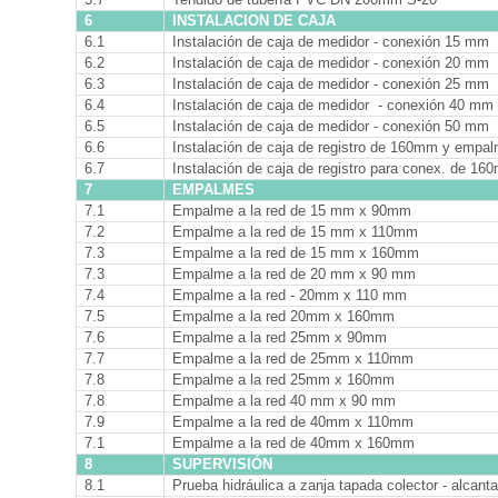
6
INSTALACION DE CAJA
6.1
Instalación de caja de medidor - conexión 15 mm
6.2
Instalación de caja de medidor - conexión 20 mm
6.3
Instalación de caja de medidor - conexión 25 mm
6.4
Instalación de caja de medidor - conexión 40 mm
6.5
Instalación de caja de medidor - conexión 50 mm
6.6
Instalación de caja de registro de 160mm y empa
6.7
Instalación de caja de registro para conex. de 
7
EMPALMES
7.1
Empalme a la red de 15 mm x 90mm
7.2
Empalme a la red de 15 mm x 110mm
7.3
Empalme a la red de 15 mm x 160mm
7.3
Empalme a la red de 20 mm x 90 mm
7.4
Empalme a la red - 20mm x 110 mm
7.5
Empalme a la red 20mm x 160mm
7.6
Empalme a la red 25mm x 90mm
7.7
Empalme a la red de 25mm x 110mm
7.8
Empalme a la red 25mm x 160mm
7.8
Empalme a la red 40 mm x 90 mm
7.9
Empalme a la red de 40mm x 110mm
7.1
Empalme a la red de 40mm x 160mm
8
SUPERVISIÓN
8.1
Prueba hidráulica a zanja tapada colector - alcanta