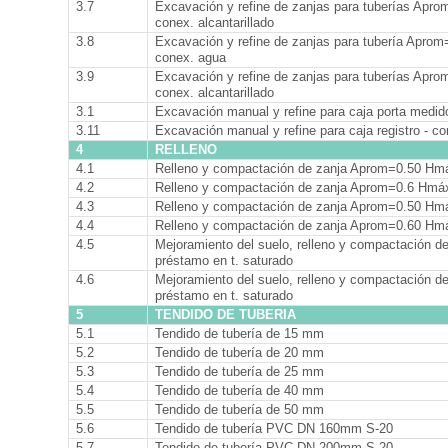
3.7
Excavación y refine de zanjas para tuberías Apro
conex. alcantarillado
3.8
Excavación y refine de zanjas para tubería Aprom
conex. agua
3.9
Excavación y refine de zanjas para tuberías Apro
conex. alcantarillado
3.1
Excavación manual y refine para caja porta medido
3.11
Excavación manual y refine para caja registro - con
4
RELLENO
4.1
Relleno y compactación de zanja Aprom=0.50 Hmá
4.2
Relleno y compactación de zanja Aprom=0.6 Hmáx
4.3
Relleno y compactación de zanja Aprom=0.50 Hm
4.4
Relleno y compactación de zanja Aprom=0.60 Hm
4.5
Mejoramiento del suelo, relleno y compactación 
préstamo en t. saturado
4.6
Mejoramiento del suelo, relleno y compactación 
préstamo en t. saturado
5
TENDIDO DE TUBERIA
5.1
Tendido de tubería de 15 mm
5.2
Tendido de tubería de 20 mm
5.3
Tendido de tubería de 25 mm
5.4
Tendido de tubería de 40 mm
5.5
Tendido de tubería de 50 mm
5.6
Tendido de tubería PVC DN 160mm S-20
5.7
Tendido de tubería PVC DN 200mm S-20