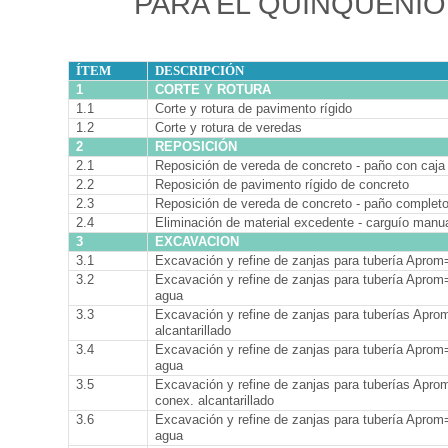
PARA EL QUINQUENIO
ÍTEM
DESCRIPCIÓN
1
CORTE Y ROTURA
1.1
Corte y rotura de pavimento rígido
1.2
Corte y rotura de veredas
2
REPOSICIÓN
2.1
Reposición de vereda de concreto - paño con caja
2.2
Reposición de pavimento rígido de concreto
2.3
Reposición de vereda de concreto - paño complet
2.4
Eliminación de material excedente - carguío manu
3
EXCAVACION
3.1
Excavación y refine de zanjas para tubería Aprom
3.2
Excavación y refine de zanjas para tubería Aprom
agua
3.3
Excavación y refine de zanjas para tuberías Apr
alcantarillado
3.4
Excavación y refine de zanjas para tubería Aprom
agua
3.5
Excavación y refine de zanjas para tuberías Apr
conex. alcantarillado
3.6
Excavación y refine de zanjas para tubería Aprom=
agua