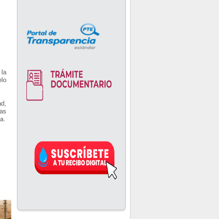
 la
elo
ad,
cas
a.