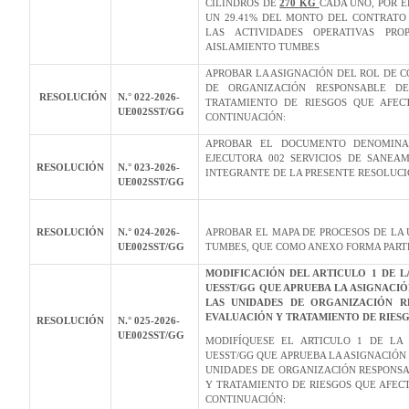
CILINDROS DE
270 KG
CADA UNO, POR 
UN 29.41% DEL MONTO DEL CONTRATO 
LAS ACTIVIDADES OPERATIVAS PRO
AISLAMIENTO TUMBES
APROBAR LA ASIGNACIÓN DEL ROL DE C
DE ORGANIZACIÓN RESPONSABLE DE
RESOLUCIÓN
N.° 022-2026-
TRATAMIENTO DE RIESGOS QUE AFECT
UE002SST/GG
CONTINUACIÓN:
APROBAR EL DOCUMENTO DENOMINA
EJECUTORA 002 SERVICIOS DE SANEA
RESOLUCIÓN
N.° 023-2026-
INTEGRANTE DE LA PRESENTE RESOLUCI
UE002SST/GG
RESOLUCIÓN
N.° 024-2026-
APROBAR EL MAPA DE PROCESOS DE LA 
UE002SST/GG
TUMBES, QUE COMO ANEXO FORMA PARTE
MODIFICACIÓN DEL ARTICULO 1 DE L
UESST/GG QUE APRUEBA LA ASIGNACI
LAS UNIDADES DE ORGANIZACIÓN RE
EVALUACIÓN Y TRATAMIENTO DE RIESG
RESOLUCIÓN
N.° 025-2026-
UE002SST/GG
MODIFÍQUESE EL ARTICULO 1 DE LA 
UESST/GG QUE APRUEBA LA ASIGNACIÓN
UNIDADES DE ORGANIZACIÓN RESPONSA
Y TRATAMIENTO DE RIESGOS QUE AFECT
CONTINUACIÓN: