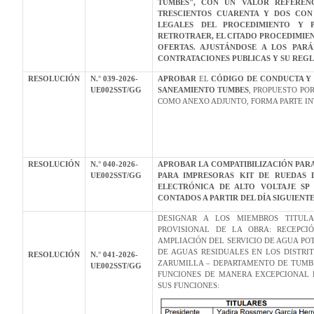
TUMBES", CON UN VALOR REFERENCIA
TRESCIENTOS CUARENTA Y DOS CON 
LEGALES DEL PROCEDIMIENTO Y 
RETROTRAER, EL CITADO PROCEDIMIEN
OFERTAS. AJUSTÁNDOSE A LOS PAR
CONTRATACIONES PUBLICAS Y SU REG
RESOLUCIÓN
N.° 039-2026-
APROBAR
EL
CÓDIGO DE CONDUCTA Y É
UE002SST/GG
SANEAMIENTO TUMBES
, PROPUESTO PO
COMO ANEXO ADJUNTO, FORMA PARTE I
RESOLUCIÓN
N.° 040-2026-
APROBAR LA COMPATIBILIZACIÓN PAR
UE002SST/GG
PARA IMPRESORAS KIT DE RUEDAS D
ELECTRÓNICA DE ALTO VOLTAJE SP
CONTADOS A PARTIR DEL DÍA SIGUIENT
DESIGNAR A LOS MIEMBROS TITUL
PROVISIONAL DE LA OBRA: RECEPCI
AMPLIACIÓN DEL SERVICIO DE AGUA PO
DE AGUAS RESIDUALES EN LOS DISTRI
RESOLUCIÓN
N.° 041-2026-
ZARUMILLA – DEPARTAMENTO DE TUMBES
UE002SST/GG
FUNCIONES DE MANERA EXCEPCIONAL 
SUS FUNCIONES: