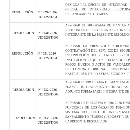
DESIGNAR AL OFICIAL DE INTEGRIDAD I
OFICIAL DE INTEGRIDAD ELECTOR
RESOLUCIÓN
N.° 029-2026-
DE SANEAMIENTO TUMBES.
UE002SST/GG
APROBAR EL PROGRAMA DE MANTENIM
RESIDUALES DE SAN JACINTO – ZONAL 
RESOLUCIÓN
N.° 030-2026-
INTEGRANTE DE LA PRESENTE RESOLUCI
UE002SST/GG
APROBAR LA PRESTACIÓN ADICIONAL
CONTRATACIÓN DEL SERVICIO DE SEGUR
RESOLUCIÓN
N.° 031-2026-
INTERRUPCIÓN DEL REFERIDO SERVICI
UE002SST/GG
INSTITUCIÓN (EQUIPOS TECNOLÓGICO
ROBOS, HURTOS O ACTOS DE VANDALIS
DEL CONTRATO ORIGINAL, CUYO PORC
HASTA EL 25% DE LO ESTABLECIDO EN L
APROBAR EL PROGRAMA DE MANTENIMIE
PLANTA DE TRATAMIENTO DE AGUAS 
RESOLUCIÓN
N.° 032-2026-
ADJUNTO FORMA PARTE INTEGRANTE DE 
UE002SST/GG
APROBAR LA DIRECTIVA N° 006-2026-UE
FUNCIONES DE LOS ÓRGANOS, FUNCIO
SISTEMA DEL CONTROL INTERNO-SCI
SANEAMIENTO TUMBES (UE002SST)”, Q
RESOLUCIÓN
N.° 033-2026-
LA PRESENTE RESOLUCIÓN.
UE002SST/GG