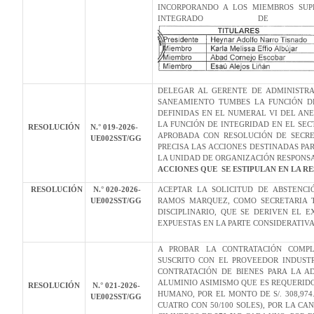
INCORPORANDO A LOS MIEMBROS SUP
INTEGRADO DE L
DELEGAR AL GERENTE DE ADMINISTRA
SANEAMIENTO TUMBES LA FUNCIÓN DE
DEFINIDAS EN EL NUMERAL VI DEL AN
LA FUNCIÓN DE INTEGRIDAD EN EL SECTO
RESOLUCIÓN
N.° 019-2026-
APROBADA CON RESOLUCIÓN DE SECRETA
UE002SST/GG
PRECISA LAS ACCIONES DESTINADAS PAR
LA UNIDAD DE ORGANIZACIÓN RESPONSA
ACCIONES QUE SE ESTIPULAN EN LA R
RESOLUCIÓN
N.° 020-2026-
ACEPTAR LA SOLICITUD DE ABSTENC
UE002SST/GG
RAMOS MARQUEZ, COMO SECRETARIA T
DISCIPLINARIO, QUE SE DERIVEN EL E
EXPUESTAS EN LA PARTE CONSIDERATIVA
A PROBAR LA CONTRATACIÓN COMPLE
SUSCRITO CON EL PROVEEDOR INDUSTR
CONTRATACIÓN DE BIENES PARA LA A
ALUMINIO ASIMISMO QUE ES REQUERID
RESOLUCIÓN
N.° 021-2026-
HUMANO, POR EL MONTO DE S/. 308,97
UE002SST/GG
CUATRO CON 50/100 SOLES), POR LA CA