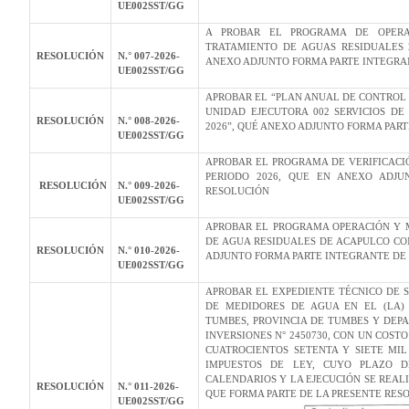
UE002SST/GG
A PROBAR EL PROGRAMA DE OPERA
TRATAMIENTO DE AGUAS RESIDUALES 
RESOLUCIÓN
N.° 007-2026-
ANEXO ADJUNTO FORMA PARTE INTEGRAN
UE002SST/GG
APROBAR EL “PLAN ANUAL DE CONTROL 
UNIDAD EJECUTORA 002 SERVICIOS D
RESOLUCIÓN
N.° 008-2026-
2026”, QUÉ ANEXO ADJUNTO FORMA PAR
UE002SST/GG
APROBAR EL PROGRAMA DE VERIFICACI
PERIODO 2026, QUE EN ANEXO ADJU
RESOLUCIÓN
N.° 009-2026-
RESOLUCIÓN
UE002SST/GG
APROBAR EL PROGRAMA OPERACIÓN Y 
DE AGUA RESIDUALES DE ACAPULCO CON 
RESOLUCIÓN
N.° 010-2026-
ADJUNTO FORMA PARTE INTEGRANTE DE
UE002SST/GG
APROBAR EL EXPEDIENTE TÉCNICO DE 
DE MEDIDORES DE AGUA EN EL (LA) 
TUMBES, PROVINCIA DE TUMBES Y DEP
INVERSIONES N° 2450730, CON UN COSTO 
CUATROCIENTOS SETENTA Y SIETE MIL 
IMPUESTOS DE LEY, CUYO PLAZO DE
CALENDARIOS Y LA EJECUCIÓN SE REAL
RESOLUCIÓN
N.° 011-2026-
QUE FORMA PARTE DE LA PRESENTE RES
UE002SST/GG