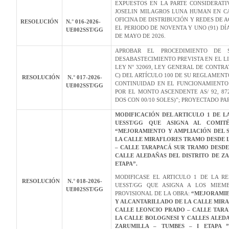
EXPUESTOS EN LA PARTE CONSIDERATI
JOSELIN MILAGROS LUNA HUMAN EN CA
OFICINA DE DISTRIBUCIÓN Y REDES DE 
RESOLUCIÓN
N.° 016-2026-
EL PERIODO DE NOVENTA Y UNO (91) DÍA
UE002SST/GG
DE MAYO DE 2026.
APROBAR EL PROCEDIMIENTO DE 
DESABASTECIMIENTO PREVISTA EN EL LI
LEY N° 32069, LEY GENERAL DE CONTR
C) DEL ARTÍCULO 100 DE SU REGLAMENT
RESOLUCIÓN
N.° 017-2026-
CONTINUIDAD EN EL FUNCIONAMIENTO
UE002SST/GG
POR EL MONTO ASCENDENTE AS/ 92, 87
DOS CON 00/10 SOLES)”; PROYECTADO PA
MODIFICACIÓN DEL ARTICULO 1 DE LA
UESST/GG QUE ASIGNA AL COMIT
“MEJORAMIENTO Y AMPLIACIÓN DEL S
LA CALLE MIRAFLORES TRAMO DESDE LA
– CALLE TARAPACÁ SUR TRAMO DESDE 
CALLE ALEDAÑAS DEL DISTRITO DE ZA
ETAPA”.
MODIFICASE EL ARTICULO 1 DE LA RE
RESOLUCIÓN
N.° 018-2026-
UESST/GG QUE ASIGNA A LOS MIEM
UE002SST/GG
PROVISIONAL DE LA OBRA:
“MEJORAMIE
Y ALCANTARILLADO DE LA CALLE MIRAF
CALLE LEONCIO PRADO – CALLE TARAP
LA CALLE BOLOGNESI Y CALLES ALEDA
ZARUMILLA – TUMBES – I ETAPA ”