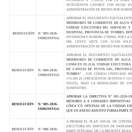
INVERSIÓN N° 2708992, POR LA SUMA D
SETECIENTOS CATORCE CON 60/100 S
ADMINISTRACIÓN DE BIENES POR SUMIN
APROBAR EL DOCUMENTO EQUIVALENTE
MEDIDORES DE CORRIENTE DE AGUA Y
UNIDAD EJECUTORA 002 SERVICIO Y
HOSPITAL, PROVINCIA DE TUMBES, D
RESOLUCIÓN
N.° 003-2026-
INVERSIONES NUMERO 2708964, POR LA SU
UE002SST/GG
MIL CENTO SIETE CON 32/100 SOL
ADMINISTRACIÓN DE BIENES POR SUMINI
APROBAR EL DOCUMENTO EQUIVALENT
MEDIDORES DE CORRIENTE DE AGUA 
COMA EN EL (LA) UNIDAD EJECUTORA 
DE CANOAS DE PUNTA SAL, PROVINC
RESOLUCIÓN
N.° 004-2026-
TUMBES"
, CON CÓDIGO UNIFICADO DE
UE002SST/GG
374,569.20 (TRESCIENTOS SETENTA Y C
SOLES), BAJO LA MODALIDAD DE CO
SUMINISTRO.
APROBAR LA DIRECTIVA N° 001-2026-
MENORES A 8 UNIDADES IMPOSITIVAS
RESOLUCIÓN
N.° 005-2026-
LÍNEA Y/U OFICINAS DE LA UNIDAD EJ
UE002SST/GG
QUE EN ANEXO ADJUNTO FORMA PARTE I
A PROBAR EL PLAN ANUAL DE CONTRAT
EJECUTORA 002 SERVICIOS DE SANEA
RESOLUCIÓN
N.° 006-2026-
PARTE INTEGRAL DE LA PRESENTE RESOL