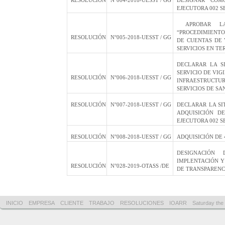
RESOLUCIÓN
N°004-2018-UESST / GG
DESIGNAR COM
EJECUTORA 002 
APROBAR LA D
“PROCEDIMIENT
RESOLUCIÓN
N°005-2018-UESST / GG
DE CUENTAS DE 
SERVICIOS EN T
DECLARAR LA S
SERVICIO DE VIG
RESOLUCIÓN
N°006-2018-UESST / GG
INFRAESTRUCT
SERVICIOS DE S
RESOLUCIÓN
N°007-2018-UESST / GG
DECLARAR LA SI
ADQUISICIÓN D
EJECUTORA 002 
RESOLUCIÓN
N°008-2018-UESST / GG
ADQUISICIÓN DE
DESIGNACIÓN
IMPLENTACIÓN Y
RESOLUCIÓN
N°028-2019-OTASS /DE
DE TRANSPARENC
INICIO
EMPRESA
CLIENTE
TRABAJO
RESOLUCIONES
IOARR
Saturday the 