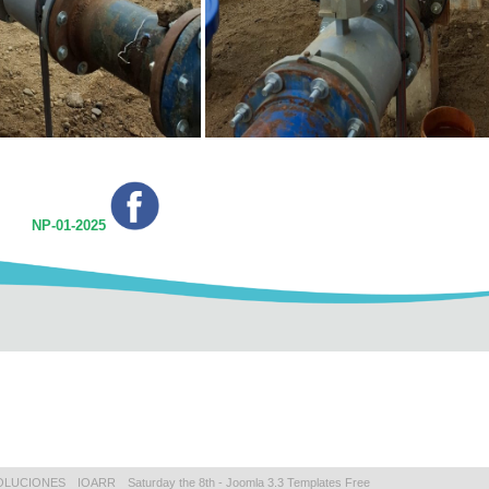
IÓN
NP-01-2025
OLUCIONES
IOARR
Saturday the 8th -
Joomla 3.3 Templates Free