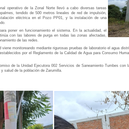
nal operativo de la Zonal Norte llevó a cabo diversas tareas
mpalmes, tendido de 500 metros lineales de red de impulsión,
instalación eléctrica en el Pozo PP01, y la instalación de una
ndo.
ara poner en funcionamiento el sistema. En la actualidad, el
ntinúa con las labores de purga en todas las zonas afectadas,
onamiento de las redes.
 viene monitoreando mediante rigurosas pruebas de laboratorio el agua distr
dez establecidos por el Reglamento de la Calidad de Agua para Consumo Hu
promiso de la Unidad Ejecutora 002 Servicios de Saneamiento Tumbes con la
 y salud de la población de Zarumilla.