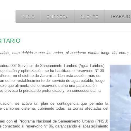
INICIO
EMPRESA
CLIENTE
TRABAJO
ITARIO
adual, esto debido a que las redes, al quedarse vacías luego del corte, n
utora 002 Servicios de Saneamiento Tumbes (Agua Tumbes)
cuperación y optimización, se ha habilitado el reservorio N° 06
lores, en el distrito de Zarumilla. Con esta acción, más de
an con el restablecimiento del servicio de agua potable, luego
ozo que alimenta dicho reservorio sufrió una paralización
e provocó la pérdida de profundidad y, en consecuencia, la
uación, se activó un plan de contingencia que permitió la
de camiones cisterna, cubriendo todas las zonas afectadas del
ones con el Programa Nacional de Saneamiento Urbano (PNSU)
e conectado al reservorio N° 06, garantizando el abastecimiento