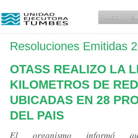
INICIO
EM
Resoluciones Emitidas 
OTASS REALIZO LA L
KILOMETROS DE RED
UBICADAS EN 28 PRO
DEL PAIS
𝐸𝑙 𝑜𝑟𝑔𝑎𝑛𝑖𝑠𝑚𝑜 𝑖𝑛𝑓𝑜𝑟𝑚𝑜́
𝑞