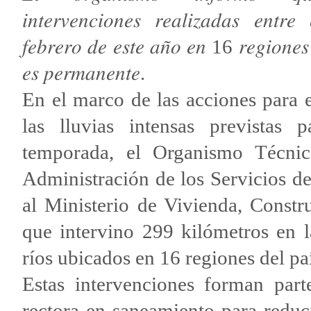
𝑖𝑛𝑡𝑒𝑟𝑣𝑒𝑛𝑐𝑖𝑜𝑛𝑒𝑠 𝑟𝑒𝑎𝑙𝑖𝑧𝑎𝑑𝑎𝑠 𝑒𝑛𝑡𝑟
𝑓𝑒𝑏𝑟𝑒𝑟𝑜 𝑑𝑒 𝑒𝑠𝑡𝑒 𝑎𝑛̃𝑜 𝑒𝑛 16 𝑟𝑒𝑔𝑖𝑜𝑛𝑒𝑠 
𝑒𝑠 𝑝𝑒𝑟𝑚𝑎𝑛𝑒𝑛𝑡𝑒.
En el marco de las acciones para 
las lluvias intensas previstas p
temporada, el Organismo Técni
Administración de los Servicios d
al Ministerio de Vivienda, Cons
que intervino 299 kilómetros en 
ríos ubicados en 16 regiones del pa
Estas intervenciones forman par
rectora en saneamiento para reduci