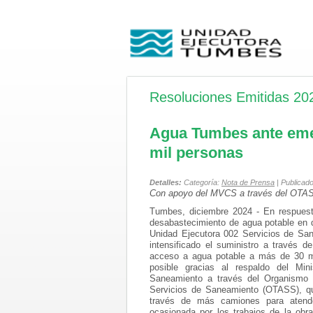
Resoluciones Emitidas 20
Agua Tumbes ante emer
mil personas
Detalles:
Categoría:
Nota de Prensa
| Publicad
Con apoyo del MVCS a través del OTASS p
Tumbes, diciembre 2024 - En respues
desabastecimiento de agua potable en di
Unidad Ejecutora 002 Servicios de S
intensificado el suministro a través d
acceso a agua potable a más de 30 mi
posible gracias al respaldo del Min
Saneamiento a través del Organismo 
Servicios de Saneamiento (OTASS), qui
través de más camiones para atend
ocasionada por los trabajos de la obra