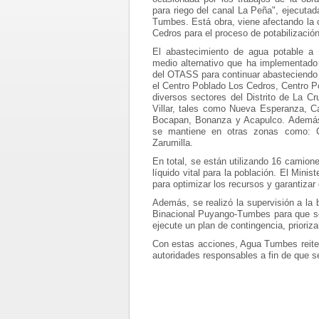
para riego del canal La Peña", ejecutad
Tumbes. Está obra, viene afectando la 
Cedros para el proceso de potabilización 
El abastecimiento de agua potable a
medio alternativo que ha implementad
del OTASS para continuar abasteciendo
el Centro Poblado Los Cedros, Centro P
diversos sectores del Distrito de La Cr
Villar, tales como Nueva Esperanza, Cal
Bocapan, Bonanza y Acapulco. Además 
se mantiene en otras zonas como: 
Zarumilla.
En total, se están utilizando 16 camion
líquido vital para la población. El Min
para optimizar los recursos y garantizar
Además, se realizó la supervisión a la
Binacional Puyango-Tumbes para que se a
ejecute un plan de contingencia, priori
Con estas acciones, Agua Tumbes reiter
autoridades responsables a fin de que 