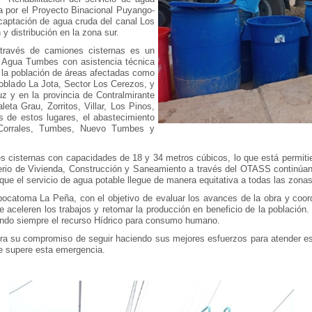
a por el Proyecto Binacional Puyango-
captación de agua cruda del canal Los
y distribución en la zona sur.
 través de camiones cisternas es un
o Agua Tumbes con asistencia técnica
 la población de áreas afectadas como
oblado La Jota, Sector Los Cerezos, y
uz y en la provincia de Contralmirante
eta Grau, Zorritos, Villar, Los Pinos,
de estos lugares, el abastecimiento
Corrales, Tumbes, Nuevo Tumbes y
es cisternas con capacidades de 18 y 34 metros cúbicos, lo que está permiti
isterio de Vivienda, Construcción y Saneamiento a través del OTASS continúan
 que el servicio de agua potable llegue de manera equitativa a todas las zonas
 bocatoma La Peña, con el objetivo de evaluar los avances de la obra y coor
celeren los trabajos y retomar la producción en beneficio de la población. 
zando siempre el recurso Hídrico para consumo humano.
a su compromiso de seguir haciendo sus mejores esfuerzos para atender est
se supere esta emergencia.