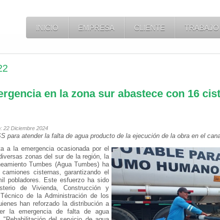
INICIO
EMPRESA
CLIENTE
TRABAJO
22
gencia en la zona sur abastece con 16 cis
o: 22 Diciembre 2024
ara atender la falta de agua producto de la ejecución de la obra en el can
ta
a la emergencia ocasionada por el
versas zonas del sur de la región, la
aneamiento Tumbes (Agua Tumbes) ha
e camiones cisternas, garantizando el
l pobladores. Este esfuerzo ha sido
isterio de Vivienda, Construcción y
Técnico de la Administración de los
enes han reforzado la distribución a
er la emergencia de falta de agua
 "Rehabilitación del servicio de agua