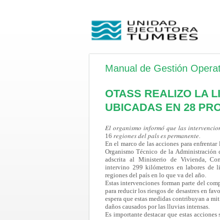
Manual de Gestión Operat
OTASS REALIZO LA L
UBICADAS EN 28 PRO
𝐸𝑙 𝑜𝑟𝑔𝑎𝑛𝑖𝑠𝑚𝑜 𝑖𝑛𝑓𝑜𝑟𝑚𝑜́
𝑞𝑢𝑒 𝑙𝑎𝑠 𝑖𝑛𝑡𝑒𝑟𝑣𝑒𝑛𝑐𝑖𝑜
16 𝑟𝑒𝑔𝑖𝑜𝑛𝑒𝑠 𝑑𝑒𝑙 𝑝𝑎𝑖́𝑠 𝑒𝑠 𝑝𝑒𝑟𝑚𝑎𝑛𝑒𝑛𝑡𝑒.
En el marco de las acciones para enfrentar l
Organismo Técnico de la Administración 
adscrita al Ministerio de Vivienda, C
intervino 299 kilómetros en labores de 
regiones del país en lo que va del año.
Estas intervenciones forman parte del com
para reducir los riesgos de desastres en favo
espera que estas medidas contribuyan a mit
daños causados por las lluvias intensas.
Es importante destacar que estas acciones