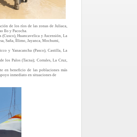
ión de los ríos de las zonas de Juliaca,
o Ilo y Pacocha.
is (Cusco), Huancavelica y Ascensión, La
osa, Saña, Íllimo, Jayanca, Mochumi,
cco y Yanacancha (Pasco); Castilla, La
e los Palos (Tacna); Corrales, La Cruz,
te en beneficio de las poblaciones más
 apoyo inmediato en situaciones de