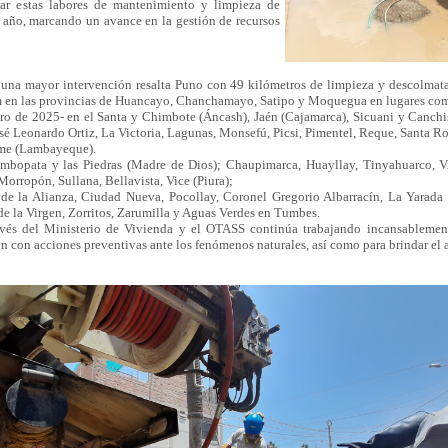
zar estas labores de mantenimiento y limpieza de
l año, marcando un avance en la gestión de recursos
n una mayor intervención resalta Puno con 49 kilómetros de limpieza y descolmatac
m en las provincias de Huancayo, Chanchamayo, Satipo y Moquegua en lugares com
rero de 2025- en el Santa y Chimbote (Áncash), Jaén (Cajamarca), Sicuani y Canch
osé Leonardo Ortiz, La Victoria, Lagunas, Monsefú, Picsi, Pimentel, Reque, Santa R
me (Lambayeque).
mbopata y las Piedras (Madre de Dios); Chaupimarca, Huayllay, Tinyahuarco, Vi
orropón, Sullana, Bellavista, Vice (Piura);
 la Alianza, Ciudad Nueva, Pocollay, Coronel Gregorio Albarracín, La Yarada d
de la Virgen, Zorritos, Zarumilla y Aguas Verdes en Tumbes.
ravés del Ministerio de Vivienda y el OTASS continúa trabajando incansablemen
ión con acciones preventivas ante los fenómenos naturales, así como para brindar el