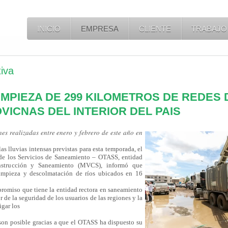
INICIO
EMPRESA
CLIENTE
TRABAJO
iva
IMPIEZA DE 299 KILOMETROS DE REDES
VICNAS DEL INTERIOR DEL PAIS
𝑛𝑒𝑠 𝑟𝑒𝑎𝑙𝑖𝑧𝑎𝑑𝑎𝑠 𝑒𝑛𝑡𝑟𝑒 𝑒𝑛𝑒𝑟𝑜 𝑦 𝑓𝑒𝑏𝑟𝑒𝑟𝑜 𝑑𝑒 𝑒𝑠𝑡𝑒 𝑎𝑛̃𝑜 𝑒𝑛
as lluvias intensas previstas para esta temporada, el
de los Servicios de Saneamiento – OTASS, entidad
onstrucción y Saneamiento (MVCS), informó que
limpieza y descolmatación de ríos ubicados en 16
promiso que tiene la entidad rectora en saneamiento
r de la seguridad de los usuarios de las regiones y la
igar los
 son posible gracias a que el OTASS ha dispuesto su