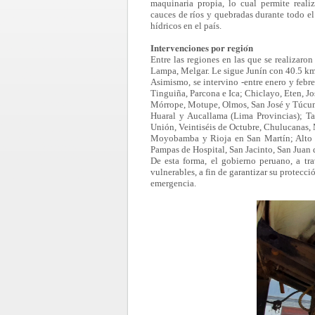
maquinaria propia, lo cual permite reali
cauces de ríos y quebradas durante todo e
hídricos en el país.
𝐈𝐧𝐭𝐞𝐫𝐯𝐞𝐧𝐜𝐢𝐨𝐧𝐞𝐬 𝐩𝐨𝐫 𝐫𝐞𝐠𝐢𝐨́𝐧
Entre las regiones en las que se realizaro
Lampa, Melgar. Le sigue Junín con 40.5 k
Asimismo, se intervino -entre enero y feb
Tinguiña, Parcona e Ica; Chiclayo, Eten, J
Mórrope, Motupe, Olmos, San José y Túcu
Huaral y Aucallama (Lima Provincias); Ta
Unión, Veintiséis de Octubre, Chulucanas, M
Moyobamba y Rioja en San Martín; Alto de
Pampas de Hospital, San Jacinto, San Juan 
De esta forma, el gobierno peruano, a t
vulnerables, a fin de garantizar su protecc
emergencia.