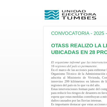
CONVOCATORIA - 2025 -I
OTASS REALIZO LA L
UBICADAS EN 28 PRO
𝐸𝑙 𝑜𝑟𝑔𝑎𝑛𝑖𝑠𝑚𝑜 𝑖𝑛𝑓𝑜𝑟𝑚𝑜́
𝑞𝑢𝑒 𝑙𝑎𝑠 𝑖𝑛𝑡𝑒𝑟𝑣𝑒𝑛𝑐𝑖𝑜
16 𝑟𝑒𝑔𝑖𝑜𝑛𝑒𝑠 𝑑𝑒𝑙 𝑝𝑎𝑖́𝑠 𝑒𝑠 𝑝𝑒𝑟𝑚𝑎𝑛𝑒𝑛𝑡𝑒.
En el marco de las acciones para enfrentar l
Organismo Técnico de la Administración 
adscrita al Ministerio de Vivienda, C
intervino 299 kilómetros en labores de 
regiones del país en lo que va del año.
Estas intervenciones forman parte del com
para reducir los riesgos de desastres en favo
espera que estas medidas contribuyan a mit
daños causados por las lluvias intensas.
Es importante destacar que estas acciones