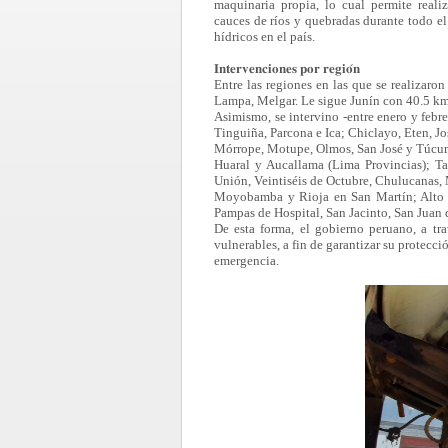
maquinaria propia, lo cual permite reali
cauces de ríos y quebradas durante todo e
hídricos en el país.
𝐈𝐧𝐭𝐞𝐫𝐯𝐞𝐧𝐜𝐢𝐨𝐧𝐞𝐬 𝐩𝐨𝐫 𝐫𝐞𝐠𝐢𝐨́𝐧
Entre las regiones en las que se realizaro
Lampa, Melgar. Le sigue Junín con 40.5 k
Asimismo, se intervino -entre enero y feb
Tinguiña, Parcona e Ica; Chiclayo, Eten, J
Mórrope, Motupe, Olmos, San José y Túcu
Huaral y Aucallama (Lima Provincias); Ta
Unión, Veintiséis de Octubre, Chulucanas, M
Moyobamba y Rioja en San Martín; Alto de
Pampas de Hospital, San Jacinto, San Juan 
De esta forma, el gobierno peruano, a t
vulnerables, a fin de garantizar su protecc
emergencia.