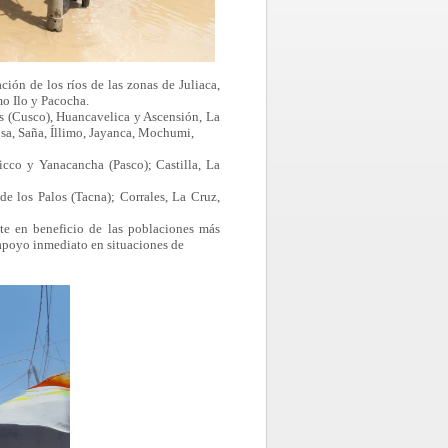
ión de los ríos de las zonas de Juliaca,
o Ilo y Pacocha.
is (Cusco), Huancavelica y Ascensión, La
osa, Saña, Íllimo, Jayanca, Mochumi,
cco y Yanacancha (Pasco); Castilla, La
e los Palos (Tacna); Corrales, La Cruz,
te en beneficio de las poblaciones más
 apoyo inmediato en situaciones de