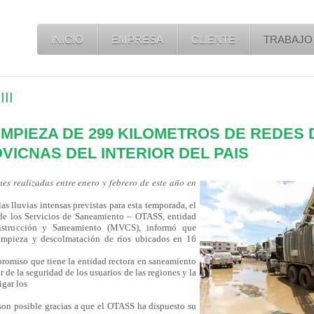
INICIO
EMPRESA
CLIENTE
TRABAJO
II
IMPIEZA DE 299 KILOMETROS DE REDES
VICNAS DEL INTERIOR DEL PAIS
𝑛𝑒𝑠 𝑟𝑒𝑎𝑙𝑖𝑧𝑎𝑑𝑎𝑠 𝑒𝑛𝑡𝑟𝑒 𝑒𝑛𝑒𝑟𝑜 𝑦 𝑓𝑒𝑏𝑟𝑒𝑟𝑜 𝑑𝑒 𝑒𝑠𝑡𝑒 𝑎𝑛̃𝑜 𝑒𝑛
as lluvias intensas previstas para esta temporada, el
de los Servicios de Saneamiento – OTASS, entidad
onstrucción y Saneamiento (MVCS), informó que
limpieza y descolmatación de ríos ubicados en 16
promiso que tiene la entidad rectora en saneamiento
r de la seguridad de los usuarios de las regiones y la
igar los
 son posible gracias a que el OTASS ha dispuesto su