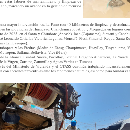
zar estas labores de mantenimiento y limpieza de
l año, marcando un avance en la gestión de recursos
n una mayor intervención resalta Puno con 49 kilómetros de limpieza y descolmatac
m en las provincias de Huancayo, Chanchamayo, Satipo y Moquegua en lugares com
rero de 2025- en el Santa y Chimbote (Áncash), Jaén (Cajamarca), Sicuani y Canch
osé Leonardo Ortiz, La Victoria, Lagunas, Monsefú, Picsi, Pimentel, Reque, Santa R
me (Lambayeque).
mbopata y las Piedras (Madre de Dios); Chaupimarca, Huayllay, Tinyahuarco, Vi
orropón, Sullana, Bellavista, Vice (Piura);
 la Alianza, Ciudad Nueva, Pocollay, Coronel Gregorio Albarracín, La Yarada d
de la Virgen, Zorritos, Zarumilla y Aguas Verdes en Tumbes.
ravés del Ministerio de Vivienda y el OTASS continúa trabajando incansablemen
ión con acciones preventivas ante los fenómenos naturales, así como para brindar el