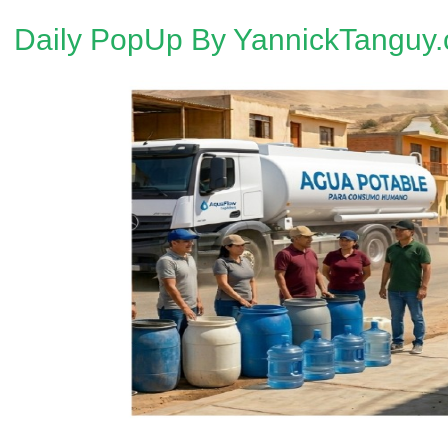
Daily PopUp By YannickTanguy