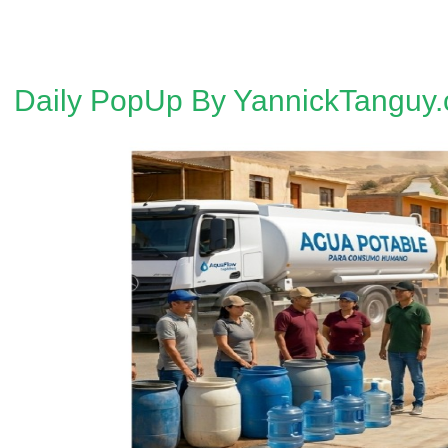
Daily PopUp By YannickTanguy