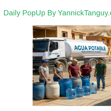
Daily PopUp By YannickTanguy