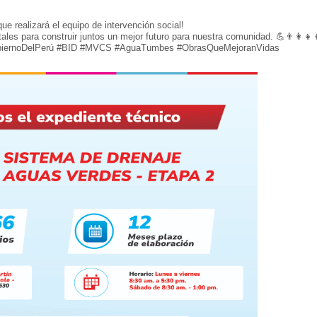
que realizará el equipo de intervención social!
ales para construir juntos un mejor futuro para nuestra comunidad. 💪👨‍👩‍👧‍
GobiernoDelPerú #BID #MVCS #AguaTumbes #ObrasQueMejoranVidas