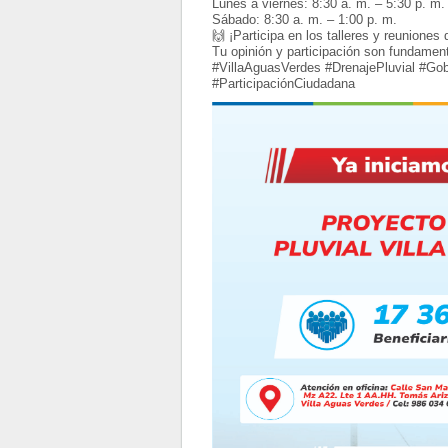
Lunes a viernes: 8:30 a. m. – 5:30 p. m.
Sábado: 8:30 a. m. – 1:00 p. m.
🙌 ¡Participa en los talleres y reuniones 
Tu opinión y participación son fundament
#VillaAguasVerdes #DrenajePluvial #
#ParticipaciónCiudadana